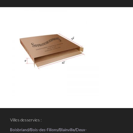
Villes desservies :
Boisbriand
/
Bois-des-Filions
/
Blainville
/
Deux-