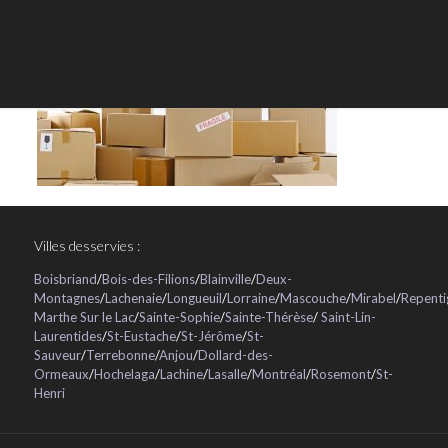
Villes desservies :
Boisbriand
/
Bois-des-Filions
/
Blainville
/
Deux-
Montagnes
/
Lachenaie
/
Longueuil
/
Lorraine
/
Mascouche
/
Mirabel
/
Repenti
Marthe Sur le Lac
/
Sainte-Sophie
/
Sainte-Thérèse
/
Saint-Lin-
Laurentides
/
St-Eustache
/
St-Jérôme
/
St-
Sauveur
/
Terrebonne
/
Anjou
/
Dollard-des-
Ormeaux
/
Hochelaga
/
Lachine
/
Lasalle
/
Montréal
/
Rosemont
/
St-
Henri