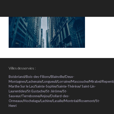
Villes desservies :
Boisbriand
/
Bois-des-Filions
/
Blainville
/
Deux-
Montagnes
/
Lachenaie
/
Longueuil
/
Lorraine
/
Mascouche
/
Mirabel
/
Repenti
Marthe Sur le Lac
/
Sainte-Sophie
/
Sainte-Thérèse
/
Saint-Lin-
Laurentides
/
St-Eustache
/
St-Jérôme
/
St-
Sauveur
/
Terrebonne
/
Anjou
/
Dollard-des-
Ormeaux
/
Hochelaga
/
Lachine
/
Lasalle
/
Montréal
/
Rosemont
/
St-
Henri