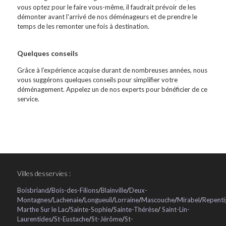
vous optez pour le faire vous-même, il faudrait prévoir de les
démonter avant l'arrivé de nos déménageurs et de prendre le
temps de les remonter une fois à destination.
Quelques conseils
Grâce à l’expérience acquise durant de nombreuses années, nous
vous suggérons quelques conseils pour simplifier votre
déménagement. Appelez un de nos experts pour bénéficier de ce
service.
Villes desservies :
Boisbriand
/
Bois-des-Filions
/
Blainville
/
Deux-
Montagnes
/
Lachenaie
/
Longueuil
/
Lorraine
/
Mascouche
/
Mirabel
/
Repenti
Marthe Sur le Lac
/
Sainte-Sophie
/
Sainte-Thérèse
/
Saint-Lin-
Laurentides
/
St-Eustache
/
St-Jérôme
/
St-